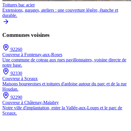
Toitures bac acier
Extensions, garages, ateliers : une couverture légère, étanche et
durable.
Communes voisines
92260
Couvreur à
Fontenay-aux-Roses
Une commune de coteau aux rues pavillonnaires, voisine directe de
notre base.
92330
Couvreur à
Sceaux
Maisons bourgeoises et toitures d'ardoise autour du parc et de la rue
Houdan.
92290
Couvreur à
Châtenay-Malabry
Notre ville d'implantation, entre la Vallée-aux-Loups et le parc de
Sceaux.