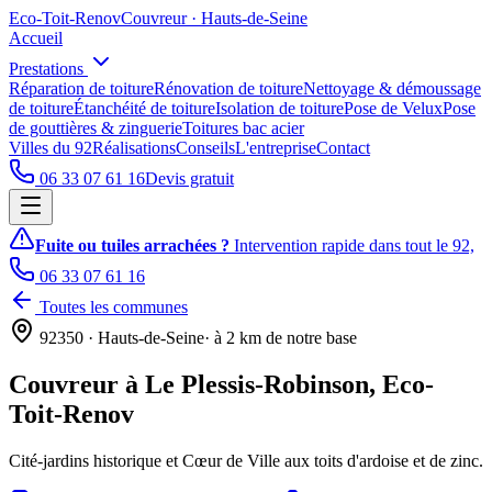
Eco
-
Toit
-
Renov
Couvreur · Hauts-de-Seine
Accueil
Prestations
Réparation de toiture
Rénovation de toiture
Nettoyage & démoussage
de toiture
Étanchéité de toiture
Isolation de toiture
Pose de Velux
Pose
de gouttières & zinguerie
Toitures bac acier
Villes du 92
Réalisations
Conseils
L'entreprise
Contact
06 33 07 61 16
Devis gratuit
Fuite ou tuiles arrachées ?
Intervention rapide dans tout le 92,
06 33 07 61 16
Toutes les communes
92350
· Hauts-de-Seine
· à
2
km de notre base
Couvreur à
Le Plessis-Robinson
,
Eco-
Toit-Renov
Cité-jardins historique et Cœur de Ville aux toits d'ardoise et de zinc.