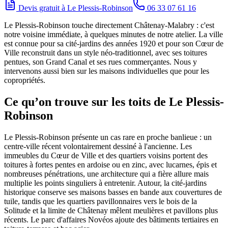
Devis gratuit à
Le Plessis-Robinson
06 33 07 61 16
Le Plessis-Robinson touche directement Châtenay-Malabry : c'est
notre voisine immédiate, à quelques minutes de notre atelier. La ville
est connue pour sa cité-jardins des années 1920 et pour son Cœur de
Ville reconstruit dans un style néo-traditionnel, avec ses toitures
pentues, son Grand Canal et ses rues commerçantes. Nous y
intervenons aussi bien sur les maisons individuelles que pour les
copropriétés.
Ce qu’on trouve sur les toits de Le Plessis-
Robinson
Le Plessis-Robinson présente un cas rare en proche banlieue : un
centre-ville récent volontairement dessiné à l'ancienne. Les
immeubles du Cœur de Ville et des quartiers voisins portent des
toitures à fortes pentes en ardoise ou en zinc, avec lucarnes, épis et
nombreuses pénétrations, une architecture qui a fière allure mais
multiplie les points singuliers à entretenir. Autour, la cité-jardins
historique conserve ses maisons basses en bande aux couvertures de
tuile, tandis que les quartiers pavillonnaires vers le bois de la
Solitude et la limite de Châtenay mêlent meulières et pavillons plus
récents. Le parc d'affaires Novéos ajoute des bâtiments tertiaires en