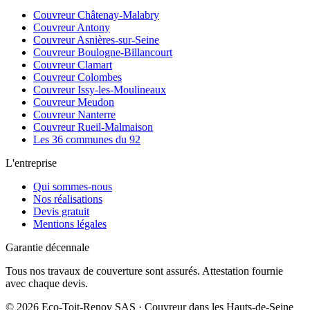
Couvreur
Châtenay-Malabry
Couvreur
Antony
Couvreur
Asnières-sur-Seine
Couvreur
Boulogne-Billancourt
Couvreur
Clamart
Couvreur
Colombes
Couvreur
Issy-les-Moulineaux
Couvreur
Meudon
Couvreur
Nanterre
Couvreur
Rueil-Malmaison
Les 36 communes du 92
L'entreprise
Qui sommes-nous
Nos réalisations
Devis gratuit
Mentions légales
Garantie décennale
Tous nos travaux de couverture sont assurés. Attestation fournie
avec chaque devis.
©
2026
Eco-Toit-Renov SAS · Couvreur dans les Hauts-de-Seine