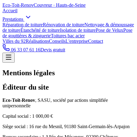
Eco
-
Toit
-
Renov
Couvreur · Hauts-de-Seine
Accueil
Prestations
Réparation de toiture
Rénovation de toiture
Nettoyage & démoussage
de toiture
Étanchéité de toiture
Isolation de toiture
Pose de Velux
Pose
de gouttières & zinguerie
Toitures bac acier
Villes du 92
Réalisations
Conseils
L'entreprise
Contact
06 33 07 61 16
Devis gratuit
Mentions légales
Éditeur du site
Eco-Toit-Renov
, SASU, société par actions simplifiée
unipersonnelle
Capital social : 1 000,00 €
Siège social : 16 rue du Mesnil, 91180 Saint-Germain-lès-Arpajon
Bureau secondaire :
1 Allée des Mésanges, 92290 Châtenay-