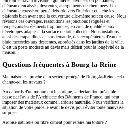
fait tout le travail invisible : gouttières havraises ou pendantes,
chéneaux encaissés, descentes, abergements de cheminées. Un
chéneau encrassé ou percé déborde vers l'intérieur et tache les
plafonds bien avant que la couverture elle-même soit en cause. Nous
révisons ces ouvrages, ressoudons les jonctions fatiguées et
remplaçons les éléments trop minces, en zinc de qualité et aux
développés adaptés à la surface de toit collectée. Nous installons
aussi des crapaudines et, sur demande, des récupérateurs d'eau de
pluie raccordés aux descentes, appréciés dans les jardins de la ville.
C'est un poste modeste au devis mais décisif pour la longévité de la
maison.
Questions fréquentes à
Bourg-la-Reine
Ma maison est proche d'un secteur protégé de Bourg-la-Reine, cela
change-t-il les travaux ?
Aux abords d'un monument historique, la déclaration préalable
passe par l'avis de l'Architecte des Bâtiments de France, qui peut
imposer des matériaux comme l'ardoise naturelle. Nous vérifions la
situation de votre parcelle avant le devis pour éviter toute mauvaise
surprise.
Ardoise naturelle ou fibre-ciment pour refaire ma toiture ?