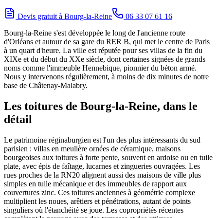
Devis gratuit à
Bourg-la-Reine
06 33 07 61 16
Bourg-la-Reine s'est développée le long de l'ancienne route
d'Orléans et autour de sa gare du RER B, qui met le centre de Paris
à un quart d'heure. La ville est réputée pour ses villas de la fin du
XIXe et du début du XXe siècle, dont certaines signées de grands
noms comme l'immeuble Hennebique, pionnier du béton armé.
Nous y intervenons régulièrement, à moins de dix minutes de notre
base de Châtenay-Malabry.
Les toitures de Bourg-la-Reine, dans le
détail
Le patrimoine réginaburgien est l'un des plus intéressants du sud
parisien : villas en meulière ornées de céramique, maisons
bourgeoises aux toitures à forte pente, souvent en ardoise ou en tuile
plate, avec épis de faîtage, lucarnes et zingueries ouvragées. Les
rues proches de la RN20 alignent aussi des maisons de ville plus
simples en tuile mécanique et des immeubles de rapport aux
couvertures zinc. Ces toitures anciennes à géométrie complexe
multiplient les noues, arêtiers et pénétrations, autant de points
singuliers où l'étanchéité se joue. Les copropriétés récentes