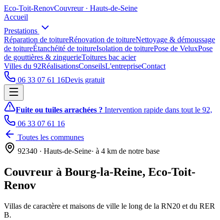
Eco
-
Toit
-
Renov
Couvreur · Hauts-de-Seine
Accueil
Prestations
Réparation de toiture
Rénovation de toiture
Nettoyage & démoussage
de toiture
Étanchéité de toiture
Isolation de toiture
Pose de Velux
Pose
de gouttières & zinguerie
Toitures bac acier
Villes du 92
Réalisations
Conseils
L'entreprise
Contact
06 33 07 61 16
Devis gratuit
Fuite ou tuiles arrachées ?
Intervention rapide dans tout le 92,
06 33 07 61 16
Toutes les communes
92340
· Hauts-de-Seine
· à
4
km de notre base
Couvreur à
Bourg-la-Reine
,
Eco-Toit-
Renov
Villas de caractère et maisons de ville le long de la RN20 et du RER
B.